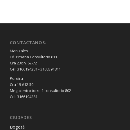
CONTACTANOS:
Manizales
Ed. Prhana Consultorio 611
Cra 23c n. 62-72
Cel: 3166194281 - 3108391811
Pereira
Cra 19 #12-50
Megacentro torre 1 consultorio 802
Cel: 3166194281
CIUDADES
Bogotá